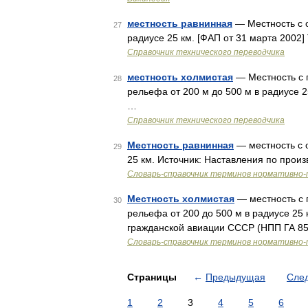
местность равнинная
— Местность с 
27
радиусе 25 км. [ФАП от 31 марта 2002
Справочник технического переводчика
местность холмистая
— Местность с
28
рельефа от 200 м до 500 м в радиусе 
…
Справочник технического переводчика
Местность равнинная
— местность с 
29
25 км. Источник: Наставления по прои
Словарь-справочник терминов нормативно-
Местность холмистая
— местность с
30
рельефа от 200 до 500 м в радиусе 25 
гражданской авиации СССР (НПП ГА 8
Словарь-справочник терминов нормативно-
Страницы
←
Предыдущая
Сле
1
2
3
4
5
6