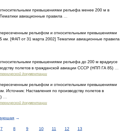
относительными превышениями рельефа менее 200 м в
] Тематики авиационные правила …
 пересеченным рельефом и относительными превышениями
25 км. [ФАП от 31 марта 2002] Тематики авиационные правила
относительными превышениями рельефа до 200 м врадиусе
зводству полетов в гражданской авиации СССР (НПП ГА 85) …
технической документации
 пересеченным рельефом и относительными превышениями
км. Источник: Наставления по производству полетов в
5) …
технической документации
дующая
→
7
8
9
10
11
12
13