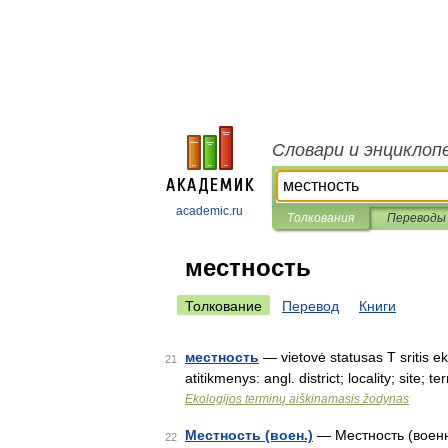
Словари и энциклоп
academic.ru
Толкования
Переводы
местность
Толкование
Перевод
Книги
местность
— vietovė statusas T sritis ek
21
atitikmenys: angl. district; locality; site;
Ekologijos terminų aiškinamasis žodynas
Местность (воен.)
— Местность (военна
22