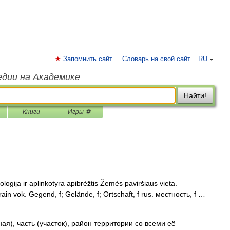
Запомнить сайт
Словарь на свой сайт
RU
едии на Академике
Найти!
Книги
Игры ⚽
ologija ir aplinkotyra apibrėžtis Žemės paviršiaus vieta.
 terrain vok. Gegend, f; Gelände, f; Ortschaft, f rus. местность, f …
я), часть (участок), район территории со всеми её