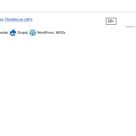
ка
,
Реклама на сайте
18+
omla,
Drupal,
WordPress, MODx.