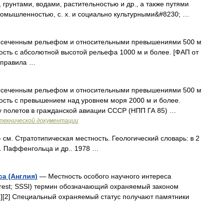
рунтами, водами, растительностью и др., а также путями
омышленностью, с. х. и социально культурными&#8230; …
есеченным рельефом и относительными превышениями 500 м
ность с абсолютной высотой рельефа 1000 м и более. [ФАП от
 правила …
есеченным рельефом и относительными превышениями 500 м
тность с превышением над уровнем моря 2000 м и более.
у полетов в гражданской авиации СССР (НПП ГА 85) …
технической документации
см. Стратотипическая местность. Геологический словарь: в 2
Н. Паффенгольца и др.. 1978 …
а (Англия)
— Местность особого научного интереса
 Interest; SSSI) термин обозначающий охраняемый законом
1][2] Специальный охраняемый статус получают памятники