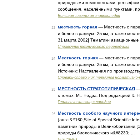
природными компонентами: рельефом, г
сообщения, населёнными пунктами, пр
Большая советская энциклопедия
местность горная
— Местность с пер
23
и более в радиусе 25 км, а также мест
31 марта 2002] Тематики авиационные
Справочник технического переводчика
Местность горная
— местность с пер
24
и более в радиусе 25 км, а также мес
Источник: Наставления по производств
Словарь-справочник терминов нормативно-
МЕСТНОСТЬ СТРАТОТИПИЧЕСКАЯ
— 
25
х томах. М.: Недра. Под редакцией К. 
Геологическая энциклопедия
Местность особого научного интерес
26
(англ.&#160;Site of Special Scientific
памятник природы в Великобритании.[
природы биологического и&#8230; …
Википедия